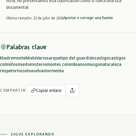
ficha. No presentamos esa clasificación como si fuera una cita
documental.
Aportar o corregir una fuente
Última revisión:
22 de julio de 2026
Palabras clave
Madremonte
Mixto
Varios
arquetipo del guardián
castigo
castigos
colmillos
miedo
misterio
montes colombianos
musgo
naturaleza
respeto
ríos
selva
selvas
tormenta
Copiar enlace
COMPARTIR
SIGUE EXPLORANDO