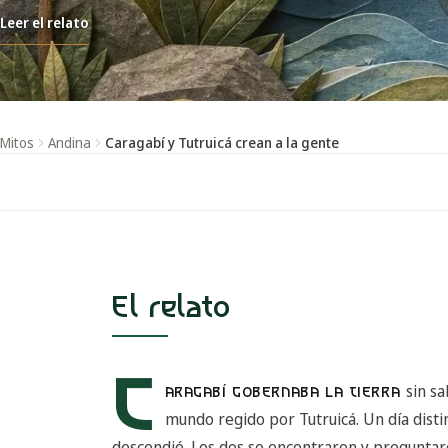
Leer el relato
Mitos
Andina
Caragabí y Tutruicá crean a la gente
El relato
C
sin s
ARAGABÍ GOBERNABA LA TIERRA
mundo regido por Tutruicá. Un día disti
descendió. Los dos se encontraron y preguntaro