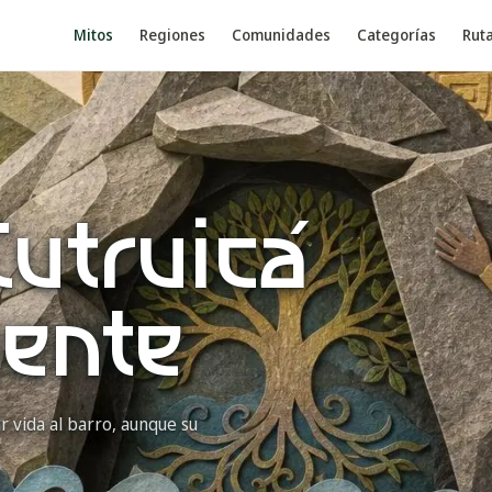
Mitos
Regiones
Comunidades
Categorías
Rut
Tutruicá
gente
r vida al barro, aunque su