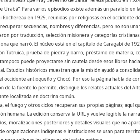
de Urabá”. Para varios episodios existe además un paralelo en 
 Rochereau en 1929, reunidas por religiosas en el occidente de
recuperar secuencias, nombres y diferencias, pero no son una 
ron por traducción, selección misionera y categorías cristianas,
sona que narró. El núcleo está en el capítulo de Caragabí de 192
n Tutruicá, prueba de piedra y barro, préstamo de materia, cos
” tampoco puede proyectarse sin cautela desde esos libros haci
l. Estudios históricos muestran que la misión ayudó a consolida
l occidente antioqueño y Chocó. Por eso la página habla de cor
ón de la fuente lo permite, distingue los relatos actuales del Al
ante localizada en doctrina común.
a, el fuego y otros ciclos recuperan sus propias páginas; aquí 
ción humana. La edición conserva la URL y vuelve legible la narra
os, moralizaciones posteriores y detalles visuales que no apare
de organizaciones indígenas e instituciones se usan para territ
para rellenar los silencios del relato antiguo.