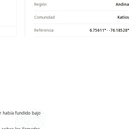
Región
Andina
Comunidad
Katíos
Referencia
6.75611
° ·
-76.18528
°
or había fundido bajo
4 sobre los llamados