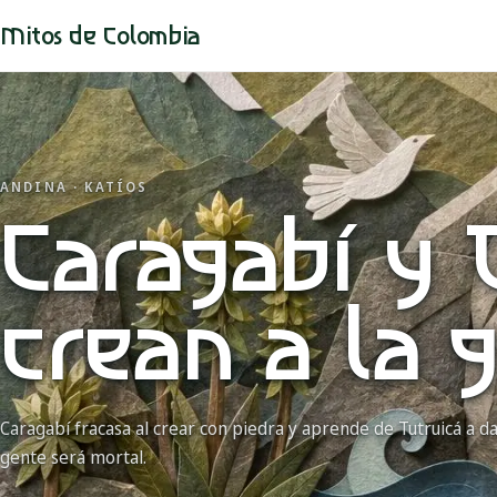
Mitos de Colombia
ANDINA · KATÍOS
Caragabí y 
crean a la 
Caragabí fracasa al crear con piedra y aprende de Tutruicá a da
gente será mortal.