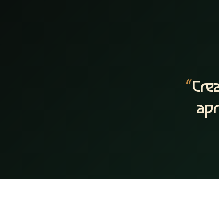
“
Crea
apr