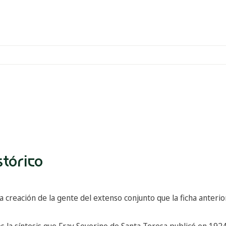
stórico
a creación de la gente del extenso conjunto que la ficha anteri
es la síntesis que Fray Severino de Santa Teresa publicó en 192