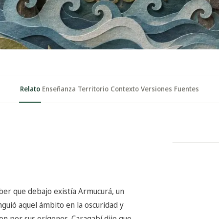
Relato
Enseñanza
Territorio
Contexto
Versiones
Fuentes
aber que debajo existía Armucurá, un
nguió aquel ámbito en la oscuridad y
n por sus orígenes. Caragabí dijo que