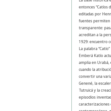
entonces “Catíos 
editadas por Henri
fuentes permiten 
transparente: pasa
acreditan a la per
1929: encuentro co
La palabra “Catío
Emberá Katío actua
amplia en Urabá, e
cuando la atribuci
convertir una vari
Genené, la escaler
Tutruicá y la crea
episodios inventad
caracterizaciones 
contemporáneo, no 