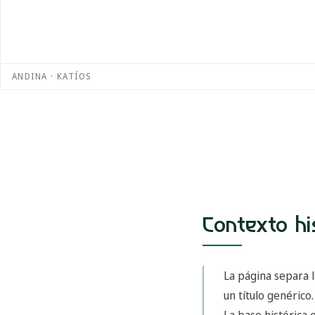
ANDINA · KATÍOS
Contexto hi
La página separa l
un título genérico.
La base histórica 