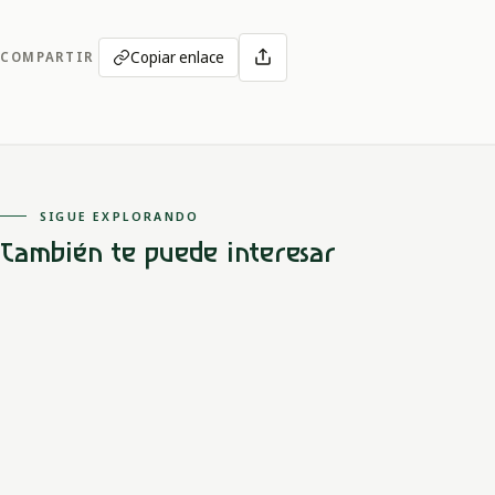
Copiar enlace
COMPARTIR
SIGUE EXPLORANDO
También te puede interesar
Orinoquía
Mestizo
Amanecer llanero
El amor prohibido entre un joven y una princesa Chibcha
transforma el desierto en prósperas llanuras, creando tribus
indígenas llenas de vida.
LEER MITO