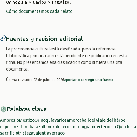
Orinoquía > Varios > Mestizo
.
Cómo documentamos cada relato
Fuentes y revisión editorial
La procedencia cultural está clasificada, pero la referencia
bibliográfica primaria aún está pendiente de publicación en esta
ficha. No presentamos esa clasificación como si fuera una cita
documental.
Aportar o corregir una fuente
Última revisión:
22 de julio de 2026
Palabras clave
Ambrosio
Mestizo
Orinoquía
Varios
amor
caballo
el viaje del héroe
esperanza
familia
lazo
llanura
luceros
mitología
muerte
río
río Quachiría
sacrificio
tristeza
valentía
verraco