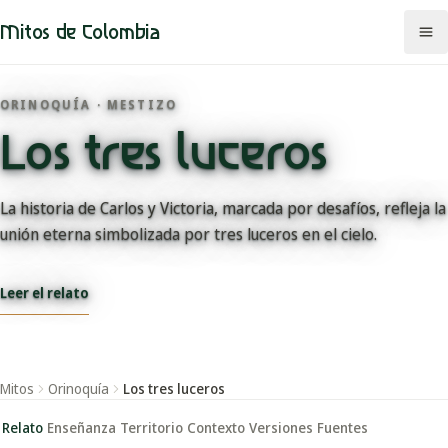
Mitos de Colombia
ORINOQUÍA · MESTIZO
Los tres luceros
Mitos
Regiones
La historia de Carlos y Victoria, marcada por desafíos, refleja la
unión eterna simbolizada por tres luceros en el cielo.
Comunidades
Leer el relato
Categorías
Rutas
Mitos
Orinoquía
Los tres luceros
Mapa
Relato
Enseñanza
Territorio
Contexto
Versiones
Fuentes