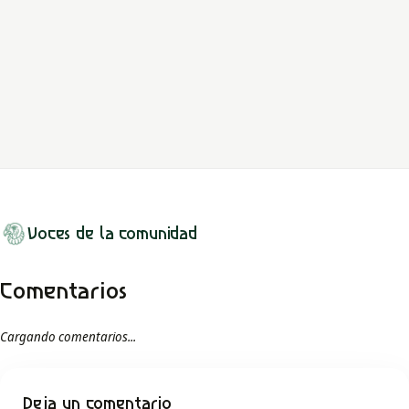
El llano cobra sus deudas
La fundación de Támara destaca por el impacto social, económico
y cultural de los jesuitas en la región durante el periodo colonial
de la Nueva...
LEER MITO
Voces de la comunidad
Comentarios
Cargando comentarios...
Deja un comentario