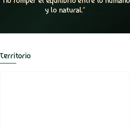
“
No romper el equilibrio entre lo humano
y lo natural.
”
Territorio