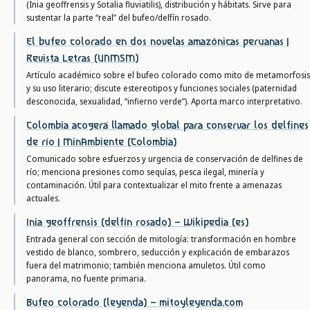
(Inia geoffrensis y Sotalia fluviatilis), distribución y hábitats. Sirve para
sustentar la parte “real” del bufeo/delfín rosado.
El bufeo colorado en dos novelas amazónicas peruanas |
Revista Letras (UNMSM)
Artículo académico sobre el bufeo colorado como mito de metamorfosis
y su uso literario; discute estereotipos y funciones sociales (paternidad
desconocida, sexualidad, “infierno verde”). Aporta marco interpretativo.
Colombia acogerá llamado global para conservar los delfines
de río | MinAmbiente (Colombia)
Comunicado sobre esfuerzos y urgencia de conservación de delfines de
río; menciona presiones como sequías, pesca ilegal, minería y
contaminación. Útil para contextualizar el mito frente a amenazas
actuales.
Inia geoffrensis (delfín rosado) – Wikipedia (es)
Entrada general con sección de mitología: transformación en hombre
vestido de blanco, sombrero, seducción y explicación de embarazos
fuera del matrimonio; también menciona amuletos. Útil como
panorama, no fuente primaria.
Bufeo colorado (leyenda) – mitoyleyenda.com