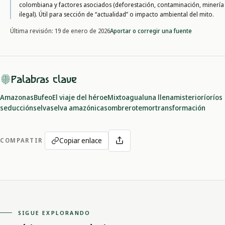
colombiana y factores asociados (deforestación, contaminación, minería
ilegal). Útil para sección de “actualidad” o impacto ambiental del mito.
Aportar o corregir una fuente
Última revisión:
19 de enero de 2026
Palabras clave
Amazonas
Bufeo
El viaje del héroe
Mixto
agua
luna llena
misterio
río
ríos
seducción
selva
selva amazónica
sombrero
temor
transformación
Copiar enlace
COMPARTIR
SIGUE EXPLORANDO