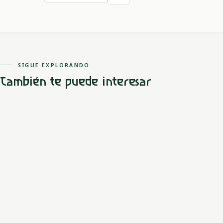
SIGUE EXPLORANDO
También te puede interesar
Orinoquía
Mestizo
Amanecer llanero
El amor prohibido entre un joven y una princesa Chibcha
transforma el desierto en prósperas llanuras, creando tribus
indígenas llenas de vida.
LEER MITO