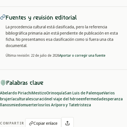
Fuentes y revisión editorial
La procedencia cultural está clasificada, pero la referencia
bibliográfica primaria aún está pendiente de publicación en esta
ficha. No presentamos esa clasificación como si fuera una cita
documental.
Aportar o corregir una fuente
Última revisión:
22 de julio de 2026
Palabras clave
Abelardo Piriachi
Mestizo
Orinoquía
San Luis de Palenque
Varios
brujería
culturales
curación
el viaje del héroe
enfermedad
esperanza
llanos
miedo
muerte
ríos
ríos Aríporo y Tate
tristeza
Copiar enlace
COMPARTIR