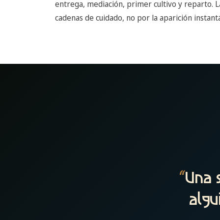
entrega, mediación, primer cultivo y reparto. 
cadenas de cuidado, no por la aparición instan
“
Una s
algu