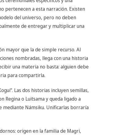
dos ceremoniales específicos y una
o pertenecen a esta narración. Existen
modelo del universo, pero no deben
ipalmente de entregar y multiplicar una
ón mayor que la de simple recurso. Al
aciones nombradas, llega con una historia
recibir una materia no basta: alguien debe
aria para compartirla.
gui”. Las dos historias incluyen semillas,
on Regina o Luitsama y queda ligado a
 mediante Námsiku. Unificarlas borraría
dornos: origen en la familia de Magri,