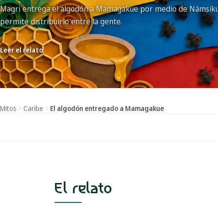
Magri entrega el algodón a Mamagakue por medio de Námsiku,
permite distribuirlo entre la gente.
Leer el relato
Mitos
Caribe
El algodón entregado a Mamagakue
El relato