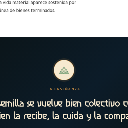
La vida material aparece sostenida por
tánea de bienes terminados.
LA ENSEÑANZA
emilla se vuelve bien colectivo 
ien la recibe, la cuida y la compa