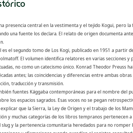
stórico
na presencia central en la vestimenta y el tejido Kogui, pero la 
ando una fuente los declara. El relato de origen documenta ant
n.
al es el segundo tomo de Los Kogi, publicado en 1951 a partir 
lmatoff. El volumen identifica relatores en varias secciones y 
tuadas, no como un catecismo único. Konrad Theodor Preuss ha
écadas antes; las coincidencias y diferencias entre ambas obra
ación, traducción y transmisión.
ambién fuentes Kággaba contemporáneas para el nombre del pueb
obre los espacios sagrados. Esas voces no se pegan retrospecti
explicar que la Sierra, la Ley de Origen y el trabajo de los Mam
ción y muchas categorías de los libros tempranos pertenecen a 
el slug y la pertenencia comunitaria heredados para no romper l