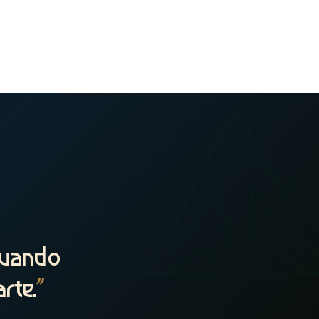
cuando
rte.
”