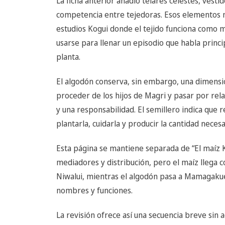
La ficha anterior añadió telares celestes, vesti
competencia entre tejedoras. Esos elementos n
estudios Kogui donde el tejido funciona como 
usarse para llenar un episodio que habla princ
planta.
El algodón conserva, sin embargo, una dimensi
proceder de los hijos de Magri y pasar por rel
y una responsabilidad. El semillero indica que 
plantarla, cuidarla y producir la cantidad neces
Esta página se mantiene separada de “El maíz Ko
mediadores y distribución, pero el maíz llega c
Niwalui, mientras el algodón pasa a Mamagakue
nombres y funciones.
La revisión ofrece así una secuencia breve sin a