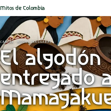
Mitos de Colombia
CARIBE · KOGUI (KÁGGABA)
El algodón
entregado 
Mamagaku