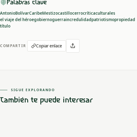
Palabras clave
Antonio
Bolívar
Caribe
Mestizo
castillo
cerro
crítica
culturales
el viaje del héroe
gobierno
guerra
incredulidad
patriotismo
propiedad
título
Copiar enlace
COMPARTIR
SIGUE EXPLORANDO
También te puede interesar
Caribe
Mestizo