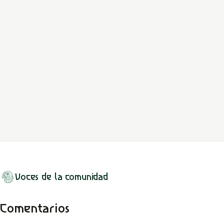
LEER MITO
Caribe
Mestizo
Zequiel
El mito de Ezequiel Ramos refleja amor, traición y justicia en
Caimán, destacando tensiones socioeconómicas y personales de
su época.
LEER MITO
Voces de la comunidad
Comentarios