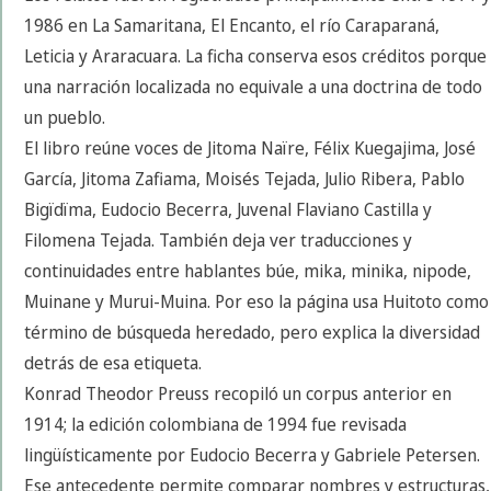
1986 en La Samaritana, El Encanto, el río Caraparaná,
Leticia y Araracuara. La ficha conserva esos créditos porque
una narración localizada no equivale a una doctrina de todo
un pueblo.
El libro reúne voces de Jitoma Naïre, Félix Kuegajima, José
García, Jitoma Zafiama, Moisés Tejada, Julio Ribera, Pablo
Bigïdïma, Eudocio Becerra, Juvenal Flaviano Castilla y
Filomena Tejada. También deja ver traducciones y
continuidades entre hablantes búe, mika, minika, nipode,
Muinane y Murui-Muina. Por eso la página usa Huitoto como
término de búsqueda heredado, pero explica la diversidad
detrás de esa etiqueta.
Konrad Theodor Preuss recopiló un corpus anterior en
1914; la edición colombiana de 1994 fue revisada
lingüísticamente por Eudocio Becerra y Gabriele Petersen.
Ese antecedente permite comparar nombres y estructuras,