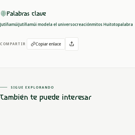
Palabras clave
Jutíñamúi
Jutíñamúi modela el universo
creación
mitos Huitoto
palabra
Copiar enlace
COMPARTIR
SIGUE EXPLORANDO
También te puede interesar
Amazonas
Huitoto / Murui-Muina