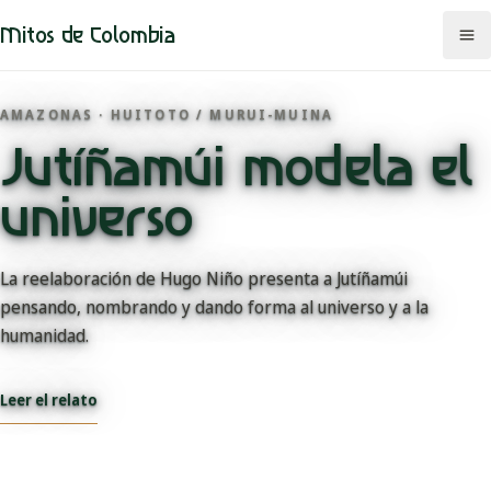
Mitos de Colombia
AMAZONAS · HUITOTO / MURUI-MUINA
Jutíñamúi modela el
Mitos
universo
Regiones
Comunidades
La reelaboración de Hugo Niño presenta a Jutíñamúi
pensando, nombrando y dando forma al universo y a la
Categorías
humanidad.
Rutas
Leer el relato
Mapa