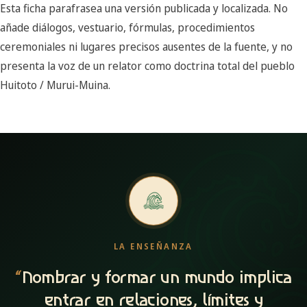
Esta ficha parafrasea una versión publicada y localizada. No
añade diálogos, vestuario, fórmulas, procedimientos
ceremoniales ni lugares precisos ausentes de la fuente, y no
presenta la voz de un relator como doctrina total del pueblo
Huitoto / Murui-Muina.
LA ENSEÑANZA
“
Nombrar y formar un mundo implica
entrar en relaciones, límites y