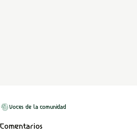
LEER MITO
Amazonas
Huitoto / Murui-Muina
Dïïjoma, hombre-serpiente y águila
Dïïjoma cría a la boa nacida de un aprendizaje inconcluso, entra
en su cuerpo y después adopta la mirada del águila.
LEER MITO
Voces de la comunidad
Comentarios