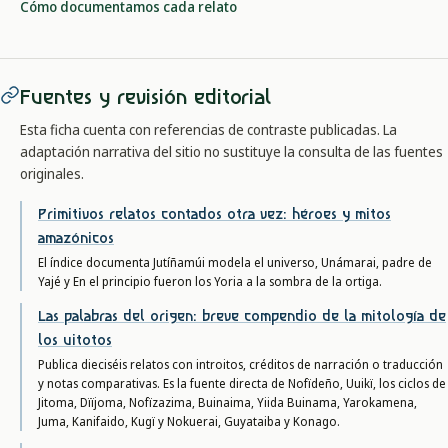
Cómo documentamos cada relato
Fuentes y revisión editorial
Esta ficha cuenta con referencias de contraste publicadas. La
adaptación narrativa del sitio no sustituye la consulta de las fuentes
originales.
Primitivos relatos contados otra vez: héroes y mitos
amazónicos
El índice documenta Jutíñamúi modela el universo, Unámarai, padre de
Yajé y En el principio fueron los Yoria a la sombra de la ortiga.
Las palabras del origen: breve compendio de la mitología de
los uitotos
Publica dieciséis relatos con introitos, créditos de narración o traducción
y notas comparativas. Es la fuente directa de Nofïdeño, Uuikï, los ciclos de
Jitoma, Dïïjoma, Nofïzazima, Buinaima, Yiida Buinama, Yarokamena,
Juma, Kanifaido, Kugï y Nokuerai, Guyataiba y Konago.