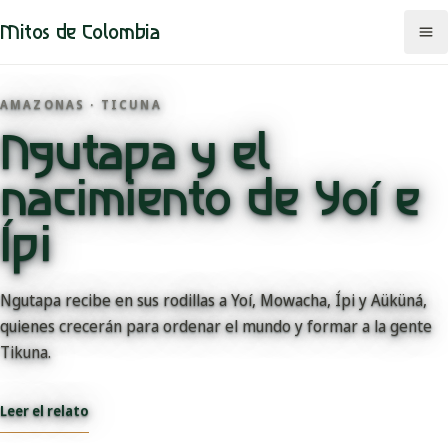
Mitos de Colombia
AMAZONAS · TICUNA
Ngutapa y el
Mitos
nacimiento de Yoí e
Regiones
Ípi
Comunidades
Ngutapa recibe en sus rodillas a Yoí, Mowacha, Ípi y Aüküná,
Categorías
quienes crecerán para ordenar el mundo y formar a la gente
Rutas
Tikuna.
Mapa
Leer el relato