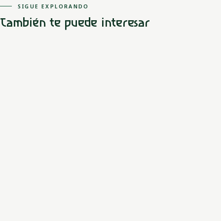
SIGUE EXPLORANDO
También te puede interesar
Amazonas
Ticuna
Wone, Eware y la pesca del pueblo Tikuna
Yoí e Ípi derriban Wone, forman la red del Amazonas y preparan
Eware, donde los peces pescados con yuca se vuelven personas
Tikuna.
LEER MITO
Amazonas
Ticuna
El origen del Sol Tikuna
Un cazador bebe el achiote derramado, adquiere una fuerza
extraordinaria y asciende; su esposa permanece en la chagra