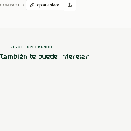
Copiar enlace
COMPARTIR
SIGUE EXPLORANDO
También te puede interesar
Amazonas
Andoque (Gente del Hacha)
Sol, Luna y el tronco
Sol encierra a Luna en un tronco; animales y cortadores lo liberan
antes de que una disputa separe sus caminos.
LEER MITO