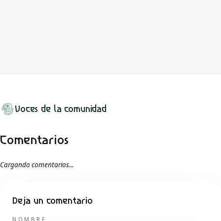
Dos especialistas que se convierten en jaguar, boa y águila
atacan poblados y escapan de quienes intentan detenerlos.
LEER MITO
Voces de la comunidad
Comentarios
Cargando comentarios...
Deja un comentario
NOMBRE