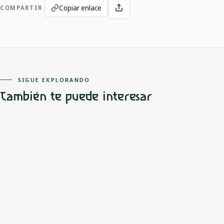
Copiar enlace
COMPARTIR
SIGUE EXPLORANDO
También te puede interesar
Caribe
Wayúu
El origen del fuego
Siki guarda el fuego mientras los demás viven sin luz ni comida
cocida. Su secreto es descubierto y la llama pasa a todas las
casas.
LEER MITO