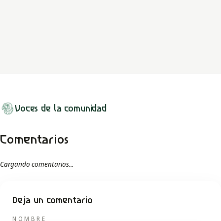
Mareiwa, Juyá y Mma participan en un mundo que nace por
etapas: tierra, lluvia, plantas, personas, clanes y acuerdos para
convivir.
LEER MITO
Voces de la comunidad
Comentarios
Cargando comentarios...
Deja un comentario
NOMBRE