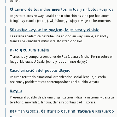
de 1947.
El camino de los indios muertos: mitos y símbolos guajiros
Registra relatos en wayuunaiki con traducción asistida por hablantes
bilingües y estudia Jepira, Juyá, Pülowi, yoluja y el viaje de los muertos.
Sükuaitpa wayuu: los guajiros, la palabra y el vivir
La reseña académica describe una edición en wayuunaiki, español y
francés de veintisiete mitos y relatos tradicionales.
Mito y cultura guajira
Transcribe y compara versiones de Paz Ipuana y Michel Perrin sobre el
fuego, Maleiwa, Ulépala, Jepira y los dominios de Juyá.
Caracterización del pueblo Wayúu
Resume territorio binacional, organización social, lengua, historia
reciente y problemáticas contemporáneas del pueblo Wayúu.
Wayuú
Presenta al pueblo desde una organización indígena nacional y destaca
territorio, movilidad, lengua, clanes y continuidad histórica.
Régimen Especial de Manejo del PNN Macuira y Resguardo