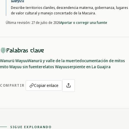
Wayuu
Describe territorios claniles, descendencia materna, gobernanza, lugares
de valor cultural y manejo concertado de la Macuira.
Aportar o corregir una fuente
Última revisión:
27 de julio de 2026
Palabras clave
Wanurü Wayuu
Wanurü y valle de la muerte
documentación de mitos
mito Wayuu sin fuente
relatos Wayuu
serpiente en La Guajira
Copiar enlace
COMPARTIR
SIGUE EXPLORANDO