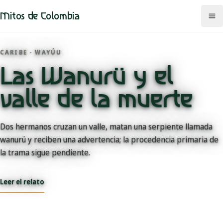
Mitos de Colombia
CARIBE · WAYÚU
Las Wanurü y el
Mitos
valle de la muerte
Regiones
Comunidades
Dos hermanos cruzan un valle, matan una serpiente llamada
wanurü y reciben una advertencia; la procedencia primaria de
Categorías
la trama sigue pendiente.
Rutas
Leer el relato
Mapa