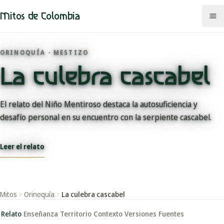
Mitos de Colombia
ORINOQUÍA · MESTIZO
La culebra cascabel
Mitos
Regiones
El relato del Niño Mentiroso destaca la autosuficiencia y
desafío personal en su encuentro con la serpiente cascabel.
Comunidades
Leer el relato
Categorías
Rutas
Mitos
Orinoquía
La culebra cascabel
Mapa
Relato
Enseñanza
Territorio
Contexto
Versiones
Fuentes