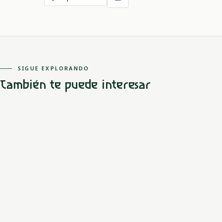
SIGUE EXPLORANDO
También te puede interesar
Orinoquía
Mestizo
Amanecer llanero
El amor prohibido entre un joven y una princesa Chibcha
transforma el desierto en prósperas llanuras, creando tribus
indígenas llenas de vida.
LEER MITO