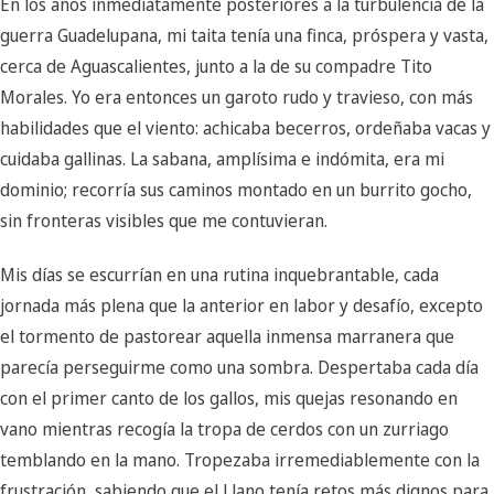
En los años inmediatamente posteriores a la turbulencia de la
guerra Guadelupana, mi taita tenía una finca, próspera y vasta,
cerca de Aguascalientes, junto a la de su compadre Tito
Morales. Yo era entonces un garoto rudo y travieso, con más
habilidades que el viento: achicaba becerros, ordeñaba vacas y
cuidaba gallinas. La sabana, amplísima e indómita, era mi
dominio; recorría sus caminos montado en un burrito gocho,
sin fronteras visibles que me contuvieran.
Mis días se escurrían en una rutina inquebrantable, cada
jornada más plena que la anterior en labor y desafío, excepto
el tormento de pastorear aquella inmensa marranera que
parecía perseguirme como una sombra. Despertaba cada día
con el primer canto de los gallos, mis quejas resonando en
vano mientras recogía la tropa de cerdos con un zurriago
temblando en la mano. Tropezaba irremediablemente con la
frustración, sabiendo que el Llano tenía retos más dignos para