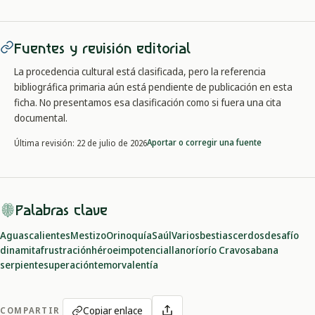
Fuentes y revisión editorial
La procedencia cultural está clasificada, pero la referencia
bibliográfica primaria aún está pendiente de publicación en esta
ficha. No presentamos esa clasificación como si fuera una cita
documental.
Aportar o corregir una fuente
Última revisión:
22 de julio de 2026
Palabras clave
Aguascalientes
Mestizo
Orinoquía
Saúl
Varios
bestias
cerdos
desafío
dinamita
frustración
héroe
impotencia
llano
río
río Cravo
sabana
serpiente
superación
temor
valentía
Copiar enlace
COMPARTIR