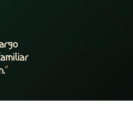
largo
amiliar
n.
”