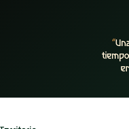
“
Una
tiempo
en