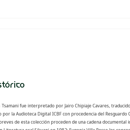
stórico
a Tsamani fue interpretado por Jairo Chipiaje Cavares, traducid
 por la Audioteca Digital ICBF con procedencia del Resguardo 
 breves de esta colección proceden de una cadena documental id
en Literatura oral Sikuani en 1982; Eugenia Villa Posse los repro