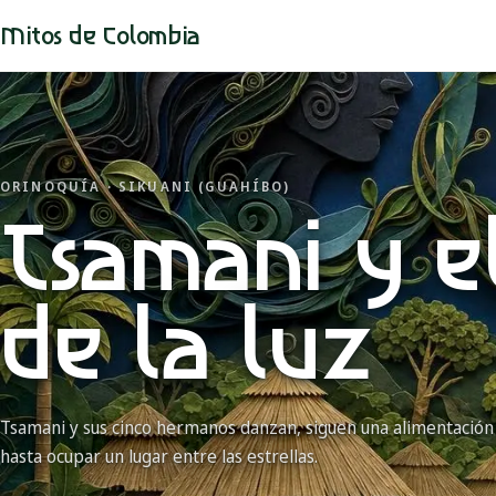
Mitos de Colombia
ORINOQUÍA · SIKUANI (GUAHÍBO)
Tsamani y e
de la luz
Tsamani y sus cinco hermanos danzan, siguen una alimentación r
hasta ocupar un lugar entre las estrellas.