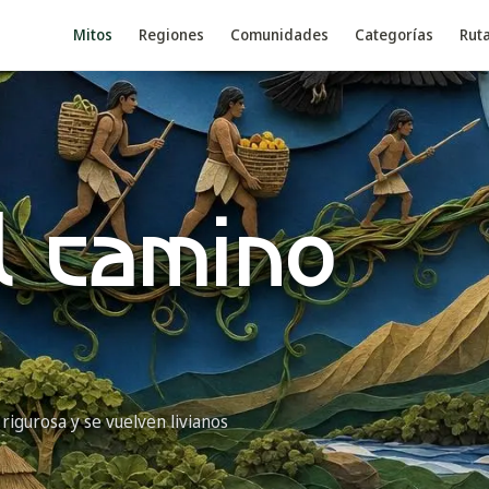
Mitos
Regiones
Comunidades
Categorías
Rut
l camino
igurosa y se vuelven livianos