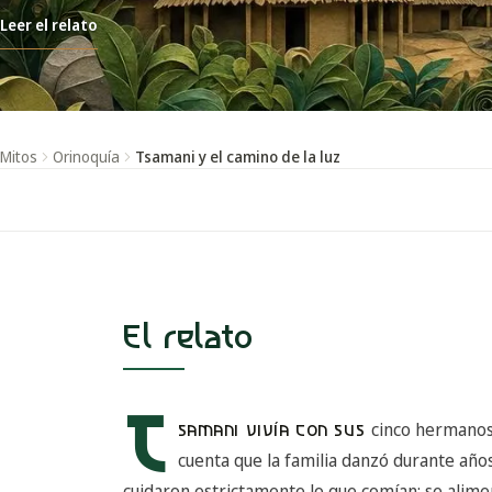
Leer el relato
Mitos
Orinoquía
Tsamani y el camino de la luz
El relato
T
cinco hermanos.
SAMANI VIVÍA CON SUS
cuenta que la familia danzó durante añ
cuidaron estrictamente lo que comían: se alim