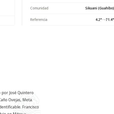
Comunidad
Sikuani (Guahíbo)
Referencia
4.2
° ·
-71.4
°
o por José Quintero
Caño Ovejas, Meta.
entificable. Francisco
dujo en Mitos y