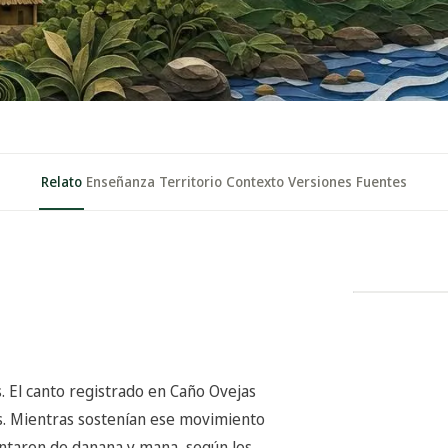
Relato
Enseñanza
Territorio
Contexto
Versiones
Fuentes
 El canto registrado en Caño Ovejas
os. Mientras sostenían ese movimiento
entaron de danana y mana, según los