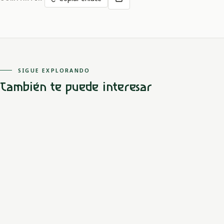
SIGUE EXPLORANDO
También te puede interesar
Caribe
Mestizo
Castellano viejo
El marqués de Villalta y su hija doña Mariana protagonizan una
historia de amor y desvaríos en la antigua Cartagena de Indias.
LEER MITO