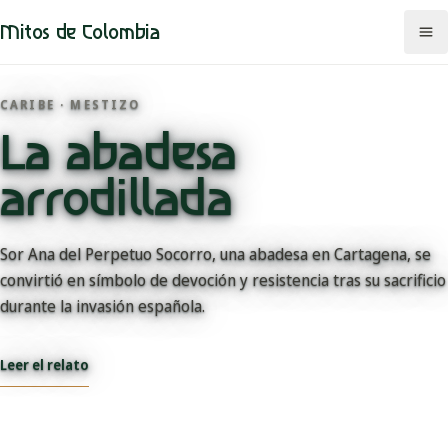
Mitos de Colombia
CARIBE · MESTIZO
La abadesa
Mitos
arrodillada
Regiones
Comunidades
Sor Ana del Perpetuo Socorro, una abadesa en Cartagena, se
convirtió en símbolo de devoción y resistencia tras su sacrificio
Categorías
durante la invasión española.
Rutas
Leer el relato
Mapa