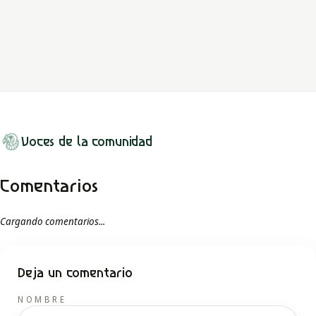
El mito de Ezequiel Ramos refleja amor, traición y justicia en
Caimán, destacando tensiones socioeconómicas y personales de
su época.
LEER MITO
Voces de la comunidad
Comentarios
Cargando comentarios...
Deja un comentario
NOMBRE