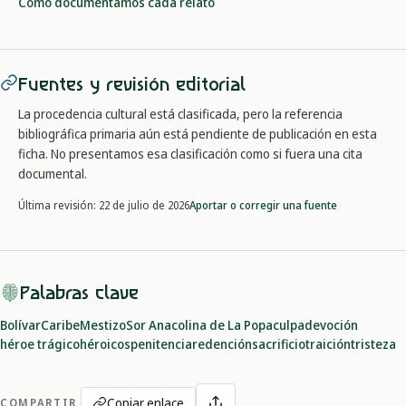
Cómo documentamos cada relato
Fuentes y revisión editorial
La procedencia cultural está clasificada, pero la referencia
bibliográfica primaria aún está pendiente de publicación en esta
ficha. No presentamos esa clasificación como si fuera una cita
documental.
Aportar o corregir una fuente
Última revisión:
22 de julio de 2026
Palabras clave
Bolívar
Caribe
Mestizo
Sor Ana
colina de La Popa
culpa
devoción
héroe trágico
héroicos
penitencia
redención
sacrificio
traición
tristeza
Copiar enlace
COMPARTIR