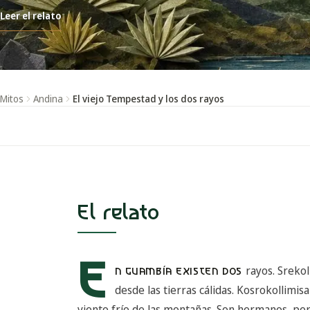
Leer el relato
Mitos
Andina
El viejo Tempestad y los dos rayos
El relato
E
rayos. Srekol
N GUAMBÍA EXISTEN DOS
desde las tierras cálidas. Kosrokollimis
viento frío de las montañas. Son hermanos, pe