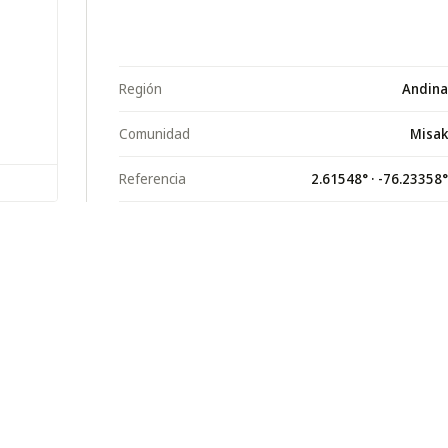
Región
Andina
Comunidad
Misak
Referencia
2.61548
° ·
-76.23358
°