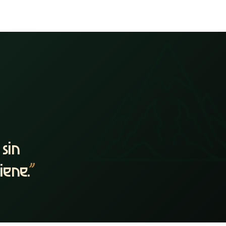
sin
iene.
”