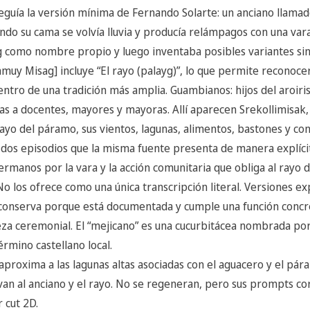
seguía la versión mínima de Fernando Solarte: un anciano llamad
ndo su cama se volvía lluvia y producía relámpagos con una vara
 como nombre propio y luego inventaba posibles variantes sin
muy Misag] incluye “El rayo (palayg)”, lo que permite reconoc
entro de una tradición más amplia. Guambianos: hijos del aroiris
as a docentes, mayores y mayoras. Allí aparecen Srekollimisak,
ayo del páramo, sus vientos, lagunas, alimentos, bastones y conf
 dos episodios que la misma fuente presenta de manera explíci
hermanos por la vara y la acción comunitaria que obliga al rayo 
los ofrece como una única transcripción literal. Versiones expl
 conserva porque está documentada y cumple una función concre
eza ceremonial. El “mejicano” es una cucurbitácea nombrada por 
rmino castellano local.
aproxima a las lagunas altas asociadas con el aguacero y el pá
an al anciano y el rayo. No se regeneran, pero sus prompts corr
r cut 2D.