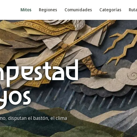
Mitos
Regiones
Comunidades
Categorías
Rut
mpestad
yos
o, disputan el bastón, el clima