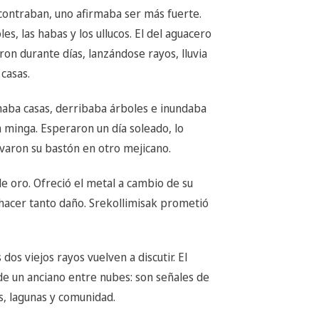
contraban, uno afirmaba ser más fuerte.
es, las habas y los ullucos. El del aguacero
aron durante días, lanzándose rayos, lluvia
casas.
aba casas, derribaba árboles e inundaba
n minga. Esperaron un día soleado, lo
varon su bastón en otro mejicano.
de oro. Ofreció el metal a cambio de su
 hacer tanto daño. Srekollimisak prometió
dos viejos rayos vuelven a discutir. El
 de un anciano entre nubes: son señales de
s, lagunas y comunidad.