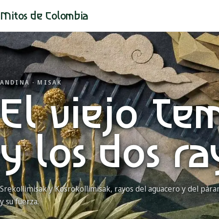
Mitos de Colombia
ANDINA · MISAK
El viejo Te
y los dos ra
Srekollimisak y Kosrokollimisak, rayos del aguacero y del páram
y su fuerza.