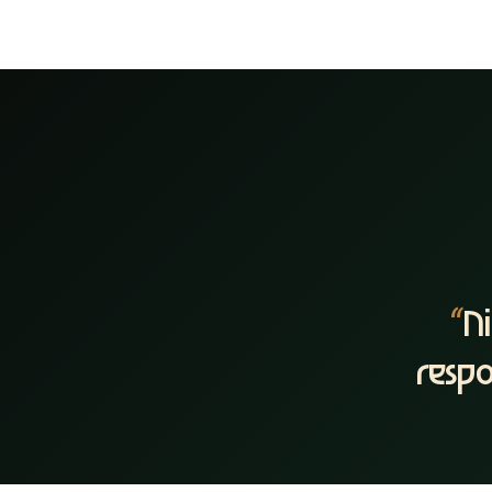
“
N
respo