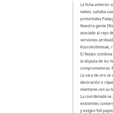
La ficha anterior 
nubes, saltaba cua
presentaba Palayg
Nuestra gente [Na
asociado al rayo d
versiones atribuid
Kosrokollimisak, r
El Relato combina
la disputa de los 
comprometerse. No 
La vara de oro se
decoración o riqu
mantiene con su té
La coordenada se 
existentes conserv
y exigen full pape