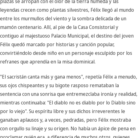
plazas se arropan con el olor de la tierra húmeda y las
leyendas crecen como plantas silvestres, Félix llegó al mundo
entre los murmullos del viento y la sombra delicada de un
mamón centenario. Allí, al pie de la Casa Consistorial y
contiguo al majestuoso Palacio Municipal, el destino del joven
Félix quedó marcado por historias y canción popular,
convirtiéndolo desde niño en un personaje esculpido por los
refranes que aprendía en la misa dominical.
"El sacristán canta más y gana menos", repetía Félix a menudo,
sus ojos chispeantes y su bigote rasposo remataban la
sentencia con una sonrisa que entremezclaba ironía y realidad,
mientras continuaba: "El diablo no es diablo por lo Diablo sino
por lo viejo". Su espíritu libre y sus dichos irreverentes le
ganaban aplausos y, a veces, pedradas, pero Félix mostraba
con orgullo su linaje y su origen. No había un ápice de pena en
proclamar quién era, a diferencia de muchos otros, quienes