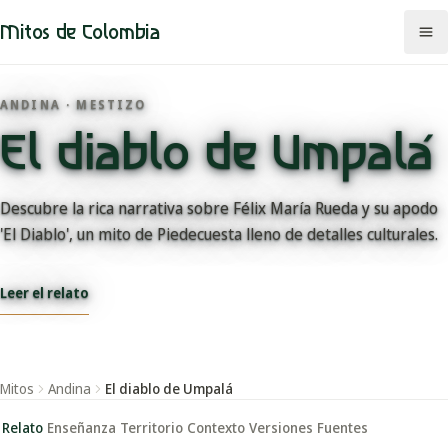
Mitos de Colombia
ANDINA · MESTIZO
El diablo de Umpalá
Mitos
Regiones
Descubre la rica narrativa sobre Félix María Rueda y su apodo
'El Diablo', un mito de Piedecuesta lleno de detalles culturales.
Comunidades
Leer el relato
Categorías
Rutas
Mitos
Andina
El diablo de Umpalá
Mapa
Relato
Enseñanza
Territorio
Contexto
Versiones
Fuentes