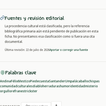
Fuentes y revisión editorial
La procedencia cultural está clasificada, pero la referencia
bibliográfica primaria aún está pendiente de publicación en esta
ficha. No presentamos esa clasificación como si fuera una cita
documental.
Aportar o corregir una fuente
Última revisión:
22 de julio de 2026
Palabras clave
Andina
Félix
Mestizo
Piedecuesta
Santander
Umpalá
caballo
chispas
comunidad
culturales
diablo
herraduras
humor
identidad
misterio
orgullo
refranes
trickster