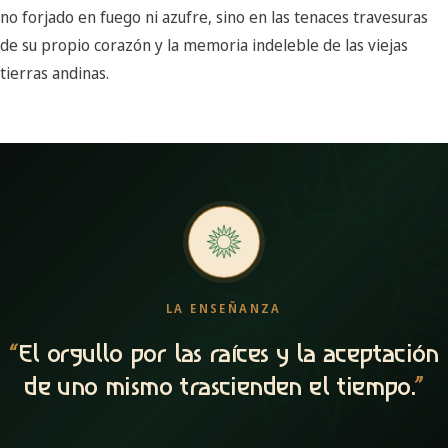
no forjado en fuego ni azufre, sino en las tenaces travesuras
de su propio corazón y la memoria indeleble de las viejas
tierras andinas.
LA ENSEÑANZA
“
El orgullo por las raíces y la aceptación
de uno mismo trascienden el tiempo.
”