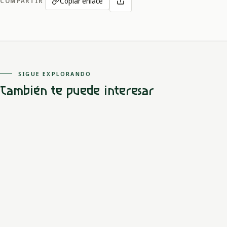
Copiar enlace
COMPARTIR
SIGUE EXPLORANDO
También te puede interesar
Andina
Mestizo
No hay deuda que no se pague
La historia de Damián Vásquez Montiel, el perulero, revela su
pacto con el Diablo y su misteriosa desaparición en la Villa de
Arma.
LEER MITO