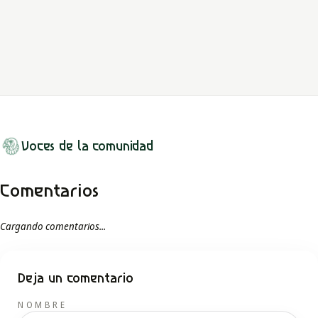
Explora cómo un vendaval insólito en el Valle del Magdalena dio
origen a la figura espeluznante de la Rodillona, impactando las
creencias locales.
LEER MITO
Voces de la comunidad
Comentarios
Cargando comentarios...
Deja un comentario
NOMBRE