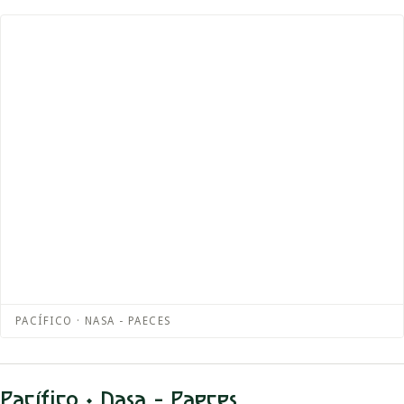
PACÍFICO · NASA - PAECES
Pacífico · Nasa - Paeces