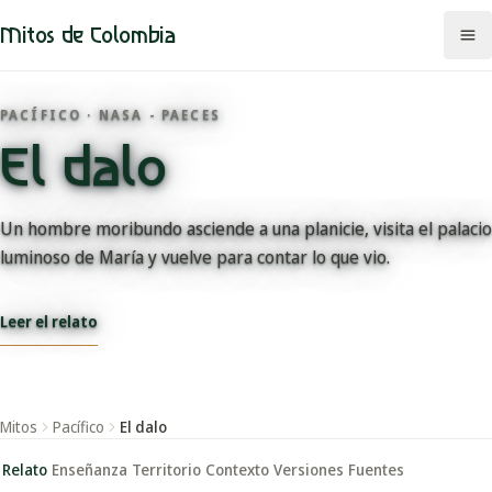
Mitos de Colombia
PACÍFICO · NASA - PAECES
El dalo
Mitos
Regiones
Un hombre moribundo asciende a una planicie, visita el palacio
luminoso de María y vuelve para contar lo que vio.
Comunidades
Leer el relato
Categorías
Rutas
Mitos
Pacífico
El dalo
Mapa
Relato
Enseñanza
Territorio
Contexto
Versiones
Fuentes