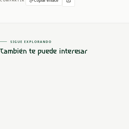
Copiar enlace
COMPARTIR
SIGUE EXPLORANDO
También te puede interesar
Pacífico
Nasa - Paeces
El Trueno
El Trueno habita lagunas, auxilia a las autoridades y también
aparece como un viejo que transforma cultivos y se lleva
personas.
LEER MITO