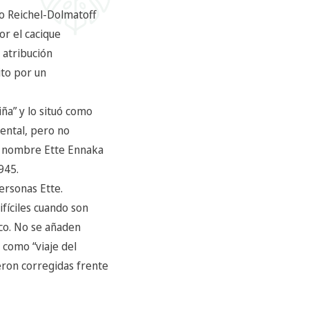
do Reichel-Dolmatoff
or el cacique
 atribución
ito por un
iña” y lo situó como
mental, pero no
l nombre Ette Ennaka
945.
ersonas Ette.
fíciles cuando son
ico. No se añaden
 como “viaje del
eron corregidas frente