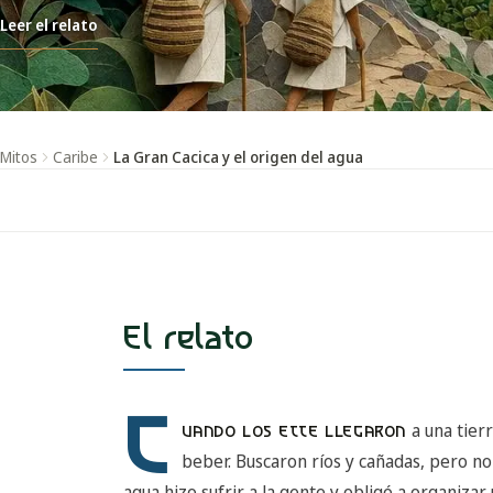
Leer el relato
Mitos
Caribe
La Gran Cacica y el origen del agua
El relato
C
a una tie
UANDO LOS ETTE LLEGARON
beber. Buscaron ríos y cañadas, pero no 
agua hizo sufrir a la gente y obligó a organizar