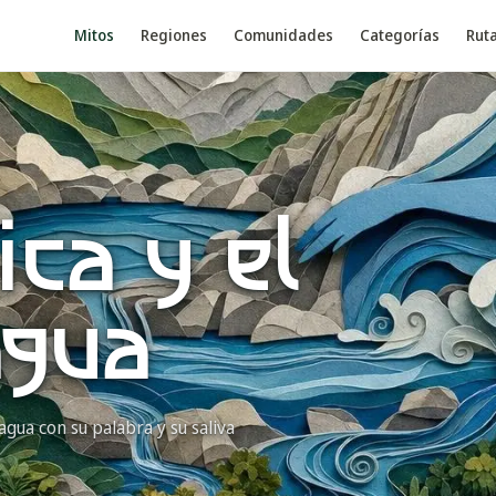
Mitos
Regiones
Comunidades
Categorías
Rut
ica y el
agua
agua con su palabra y su saliva