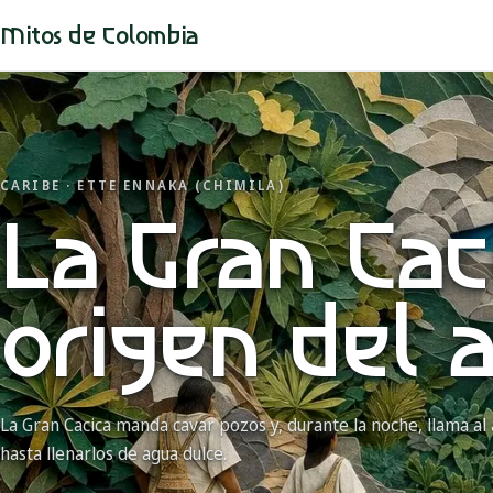
Mitos de Colombia
CARIBE · ETTE ENNAKA (CHIMILA)
La Gran Cac
origen del 
La Gran Cacica manda cavar pozos y, durante la noche, llama al 
hasta llenarlos de agua dulce.