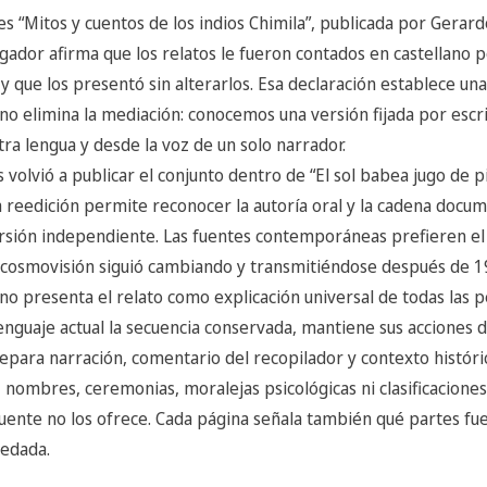
es “Mitos y cuentos de los indios Chimila”, publicada por Gerar
igador afirma que los relatos le fueron contados en castellano p
 que los presentó sin alterarlos. Esa declaración establece una
no elimina la mediación: conocemos una versión fijada por escr
ra lengua y desde la voz de un solo narrador.
 volvió a publicar el conjunto dentro de “El sol babea jugo de p
sa reedición permite reconocer la autoría oral y la cadena docu
ersión independiente. Las fuentes contemporáneas prefieren e
 cosmovisión siguió cambiando y transmitiéndose después de 1
 no presenta el relato como explicación universal de todas las p
nguaje actual la secuencia conservada, mantiene sus acciones di
separa narración, comentario del recopilador y contexto histór
 nombres, ceremonias, moralejas psicológicas ni clasificaciones
fuente no los ofrece. Cada página señala también qué partes fu
redada.