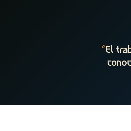
“
El tra
conoc