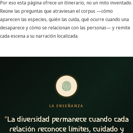
Por eso esta página ofrece un itinerario, no un mito inventado.
Reúne las preguntas que atraviesan el corpus —cómo
aparecen las especies, quién las cuida, qué ocurre cuando una
desaparece y cómo se relacionan con las personas— y remite
cada escena a su narración localizada.
LA ENSEÑANZA
“
La diversidad permanece cuando cada
relación reconoce límites, cuidado y