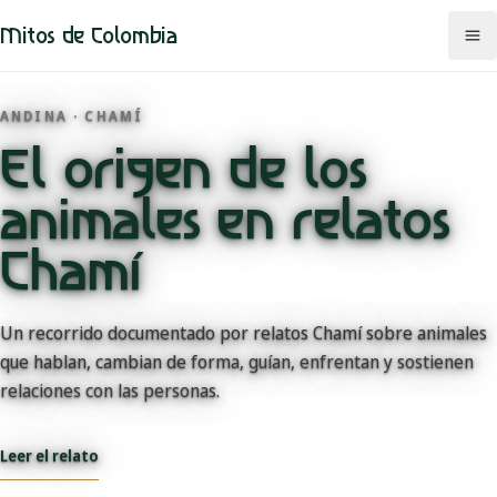
Mitos de Colombia
ANDINA · CHAMÍ
El origen de los
Mitos
animales en relatos
Regiones
Chamí
Comunidades
Un recorrido documentado por relatos Chamí sobre animales
Categorías
que hablan, cambian de forma, guían, enfrentan y sostienen
Rutas
relaciones con las personas.
Mapa
Leer el relato